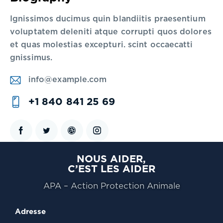
Ignissimos ducimus quin blandiitis praesentium
voluptatem deleniti atque corrupti quos dolores
et quas molestias excepturi. scint occaecatti
gnissimus.
info@example.com
E-
+1 840 841 25 69
m
Ph
ail
on
:
e:
NOUS AIDER,
C’EST LES AIDER
APA – Action Protection Animale
Adresse